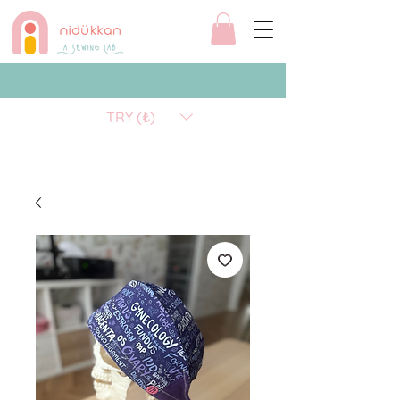
TRY (₺)