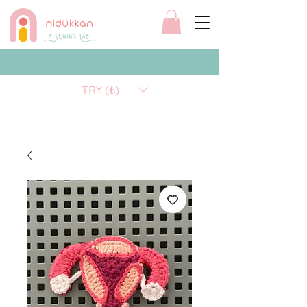
TRY (₺)