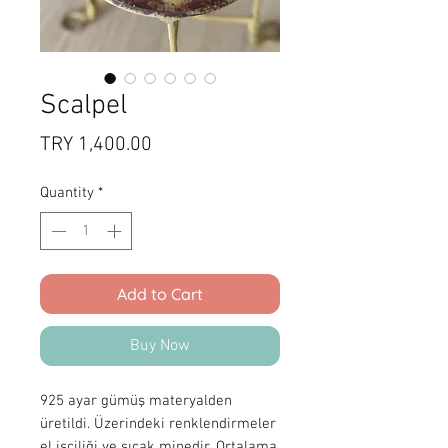
Scalpel
Price
TRY 1,400.00
Quantity
*
Add to Cart
Buy Now
925 ayar gümüş materyalden
üretildi. Üzerindeki renklendirmeler
el işçiliği ve sıcak minedir. Ortalama