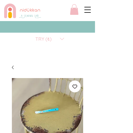
TRY (₺)